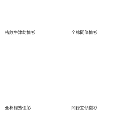
格紋牛津紡恤衫
全棉間條恤衫
全棉輕熟恤衫
間條立領襯衫