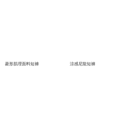
菱形肌理面料短褲
涼感尼龍短褲