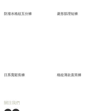
防潑水格紋五分褲
菱形肌理短褲
日系寬鬆長褲
格紋薄款直筒褲
關注我們