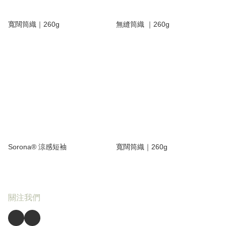
寬闊筒織｜260g
無縫筒織 ｜260g
Sorona® 涼感短袖
寬闊筒織｜260g
關注我們