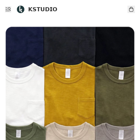
𝗞𝗦𝗧𝗨𝗗𝗜𝗢