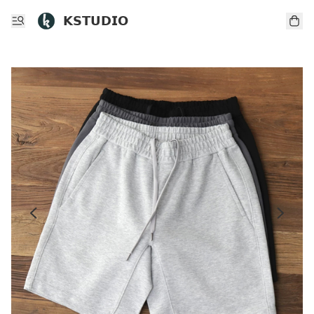
𝗞𝗦𝗧𝗨𝗗𝗜𝗢