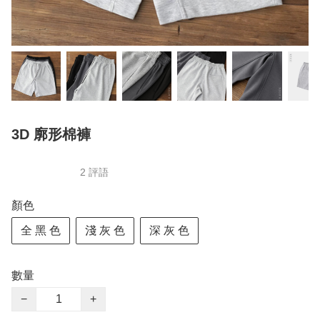
3D 廓形棉褲
2 評語
顏色
全 黑 色
淺 灰 色
深 灰 色
數量
−
+