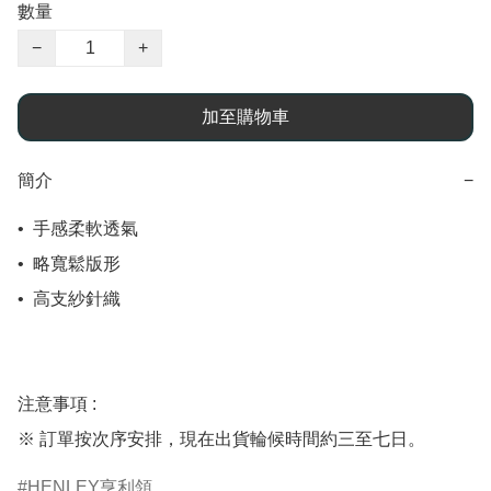
數量
−
+
加至購物車
簡介
−
•  手感柔軟透氣

•  略寬鬆版形

•  高支紗針織

注意事項 : 

HENLEY亨利領