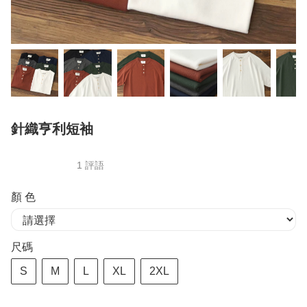
針織亨利短袖
1 評語
顏 色
尺碼
S
M
L
XL
2XL