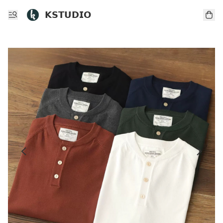
𝗞𝗦𝗧𝗨𝗗𝗜𝗢