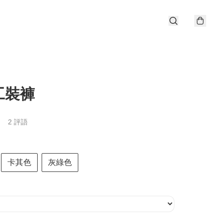
工裝褲
2 評語
卡其色
灰綠色