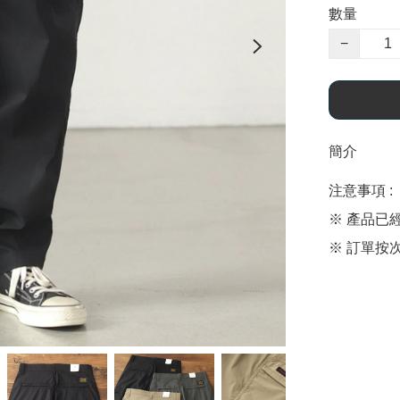
數量
−
簡介
注意事項 : 

※ 產品已
※ 訂單按