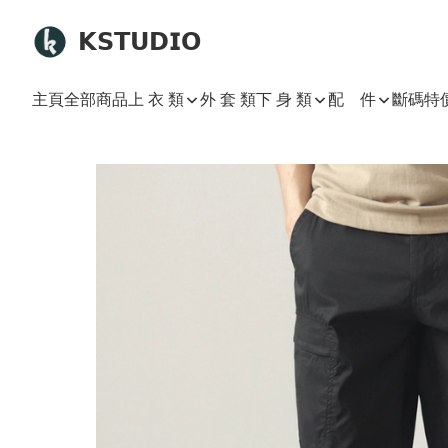
𝗞𝗦𝗧𝗨𝗗𝗜𝗢
主頁
全部商品
上 衣 類
外 套 類
下 身 類
配 件
斷碼特