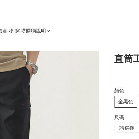
價
實 物 穿 搭
購物說明
直筒
顏色
全黑色
尺碼