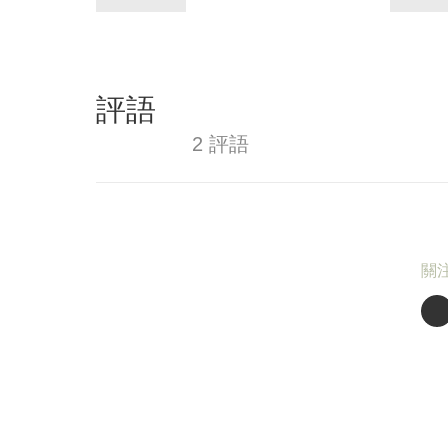
評語
2 評語
關