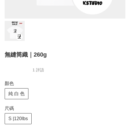
無縫筒織｜260g
1 評語
顏色
純 白 色
尺碼
S |120lbs