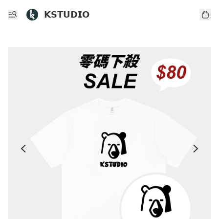
𝗞𝗦𝗧𝗨𝗗𝗜𝗢