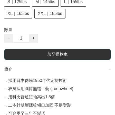
S｜125lbs
M｜145lbs
L｜155lbs
XL｜165lbs
XXL｜185lbs
數量
−
+
加至購物車
簡介
−
．採用日本傳統1950年代定制技術

．衣身採用圓筒無縫工藝 (Loopwheel)

．用料比普通短袖高出1.8倍

．二本針雙層縲紋領口加固 不易變形

．可穿兩至三年不變形