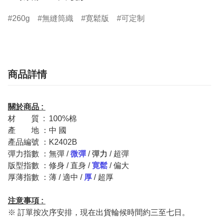
260g
無縫筒織
寛鬆版
可定制
商品詳情
關於商品 :
材
一一
質 : 100%棉
產
一一
地 ：中 國
產品編號 ：K2402B
彈力指數 ：無彈 /
微彈
/
彈力
/ 超彈
版型指數 ：修身 / 直身 /
寛鬆
/ 偏大
厚薄指數 ：薄 /
適中
/
厚
/ 超厚
注意事項 :
※ 訂單按次序安排，現在出貨輪候時間約三至七日。