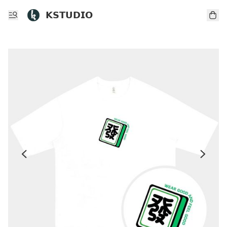
𝗞𝗦𝗧𝗨𝗗𝗜𝗢