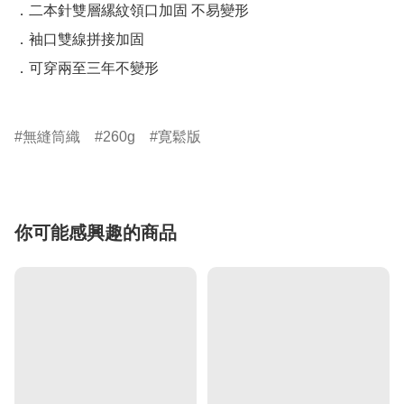
．二本針雙層縲紋領口加固 不易變形

．袖口雙線拼接加固

．可穿兩至三年不變形

無縫筒織
260g
寛鬆版
你可能感興趣的商品