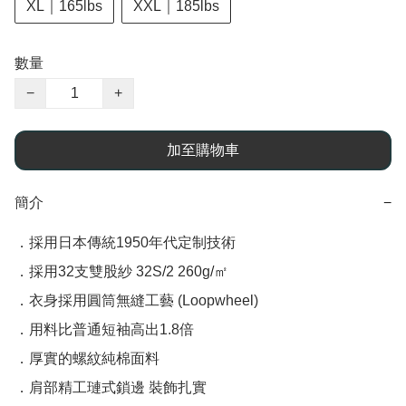
XL｜165lbs
XXL｜185lbs
數量
−
+
加至購物車
簡介
−
．採用日本傳統1950年代定制技術

．採用32支雙股紗 32S/2 260g/㎡

．衣身採用圓筒無縫工藝 (Loopwheel)

．用料比普通短袖高出1.8倍

．厚實的螺紋純棉面料

．肩部精工璉式鎖邊 裝飾扎實
