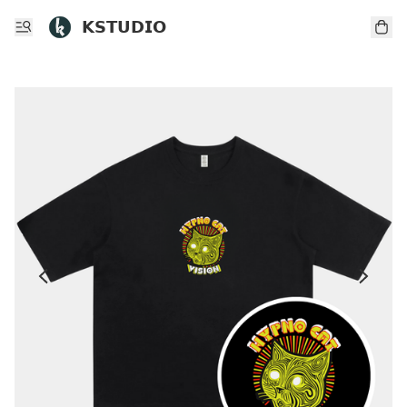
𝗞𝗦𝗧𝗨𝗗𝗜𝗢