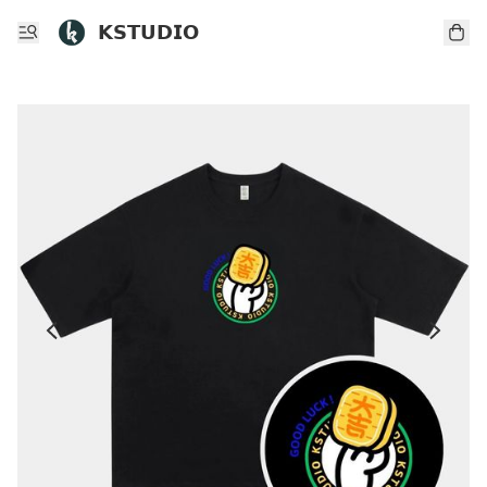
𝗞𝗦𝗧𝗨𝗗𝗜𝗢