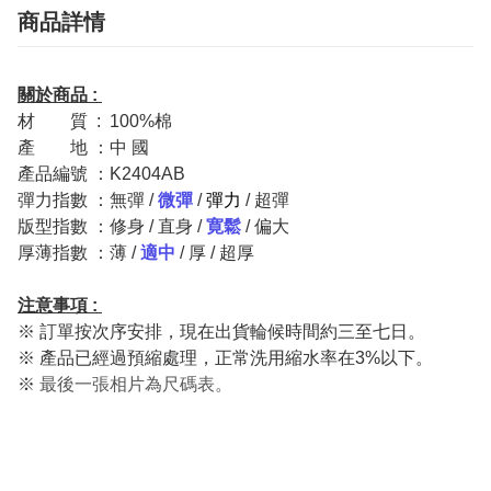
商品詳情
關於商品 :
材
一一
質 : 100%棉
產
一一
地 ：中 國
產品編號 ：K2404AB
彈力指數 ：無彈 /
微彈
/
彈力
/ 超彈
版型指數 ：修身 / 直身 /
寛鬆
/ 偏大
厚薄指數 ：薄 /
適中
/
厚
/
超厚
注意事項 :
※ 訂單按次序安排，現在出貨輪候時間約三至七日。
※ 產品已經過預縮處理，正常洗用縮水率在3%以下。
※
最後一張相片為尺碼表。