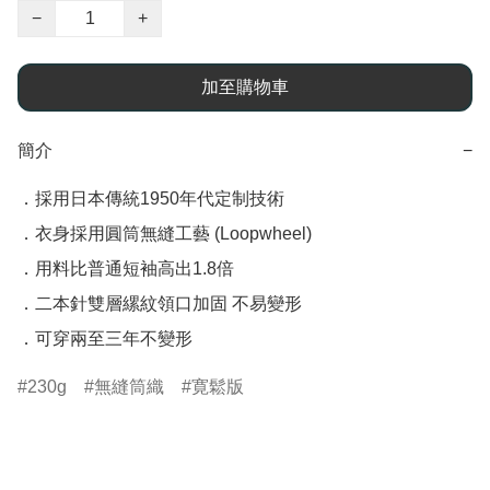
−
+
加至購物車
簡介
−
．採用日本傳統1950年代定制技術

．衣身採用圓筒無縫工藝 (Loopwheel)

．用料比普通短袖高出1.8倍

．二本針雙層縲紋領口加固 不易變形

230g
無縫筒織
寛鬆版