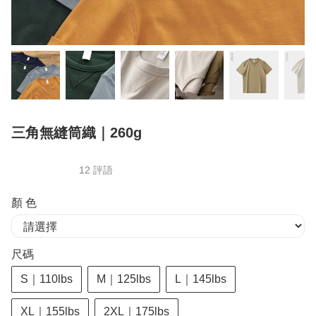
三角無縫筒織｜260g
12 評語
顏 色
尺碼
S｜110lbs
M｜125lbs
L｜145lbs
XL｜155lbs
2XL｜175lbs