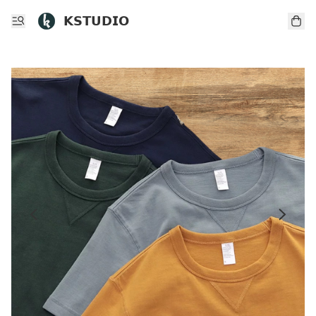
𝗞𝗦𝗧𝗨𝗗𝗜𝗢