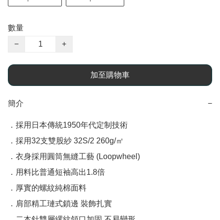
數量
−
+
加至購物車
簡介
−
．採用日本傳統1950年代定制技術

．採用32支雙股紗 32S/2 260g/㎡

．衣身採用圓筒無縫工藝 (Loopwheel)

．用料比普通短袖高出1.8倍

．厚實的螺紋純棉面料

．肩部精工璉式鎖邊 裝飾扎實

．二本針雙層縲紋領口加固 不易變形
